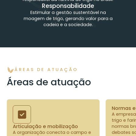
Responsabilidade
Estimular a gestão sustentável na
moagem de trigo, gerando valor para a
cadeia e a sociedade.
ÁREAS DE ATUAÇÃO
Áreas de atuação
Normas e
A empresa
trigo e fa
Articulação e mobilização
normas bra
A organização conecta o campo e
debates so