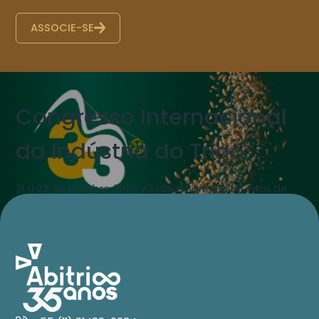
ASSOCIE-SE
Congresso Internacional
da Indústria do Trigo
21 a 23 de outubro 2026 Windsor Barra Hotel – Rio de
Janeiro – RJ Abitrigo
SAIBA MAIS