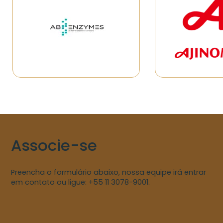
Associe-se
Preencha o formulário abaixo, nossa equipe irá entrar
em contato ou ligue: +55 11 3078-9001.